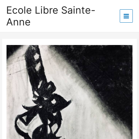
Aller
Ecole Libre Sainte-
au
Anne
contenu
Main
Men