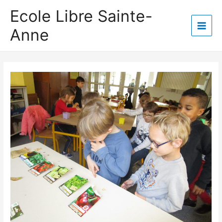
Aller
Ecole Libre Sainte-
au
Anne
contenu
Main
Men