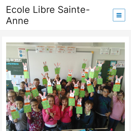
Aller
Ecole Libre Sainte-
au
Anne
contenu
Main
Men