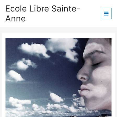
Aller
Ecole Libre Sainte-
au
Anne
contenu
Main
Men